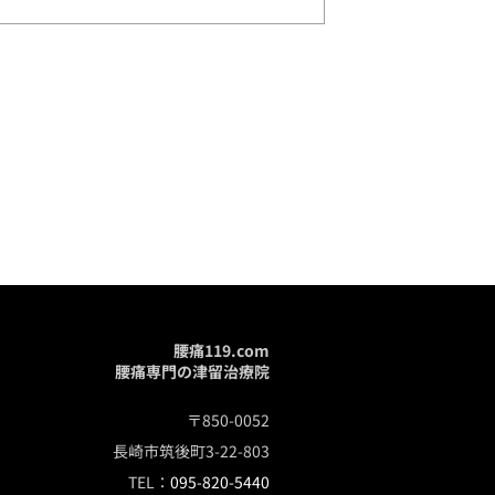
腰痛119.com
腰痛専門の津留治療院
〒850-0052
長崎市筑後町3-22-803
TEL：
095-820-5440