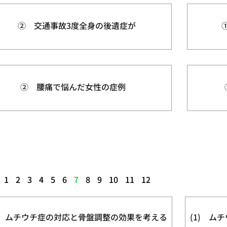
② 交通事故3度全身の後遺症が
② 腰痛で悩んだ女性の症例
1
2
3
4
5
6
7
8
9
10
11
12
2) ムチウチ症の対応と骨盤調整の効果を考える
(1) 