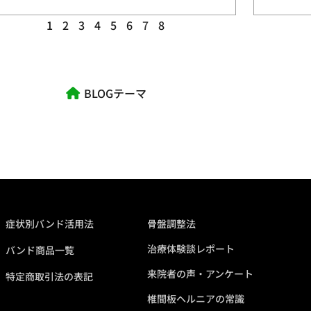
1
2
3
4
5
6
7
8
BLOGテーマ
症状別バンド活用法
骨盤調整法
治療体験談レポート
バンド商品一覧
来院者の声・アンケート
特定商取引法の表記
椎間板ヘルニアの常識