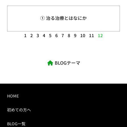
① 治る治療とはなにか
1
2
3
4
5
6
7
8
9
10
11
12
BLOGテーマ
HOME
初めての方へ
BLOG一覧