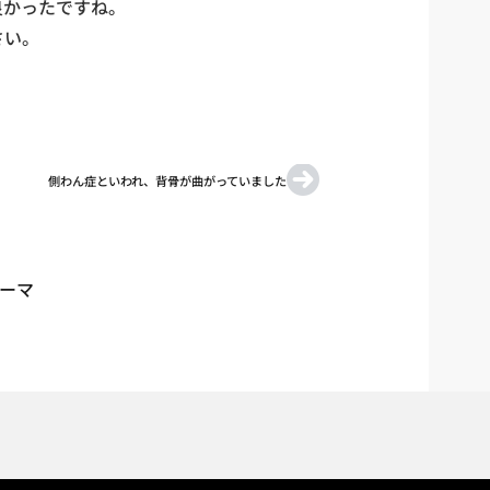
良かったですね。
さい。
。
側わん症といわれ、背骨が曲がっていました
テーマ