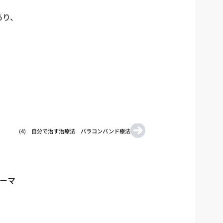
あり、
。
(4) 自分で治す治療法 バラコンバンド療法
テーマ