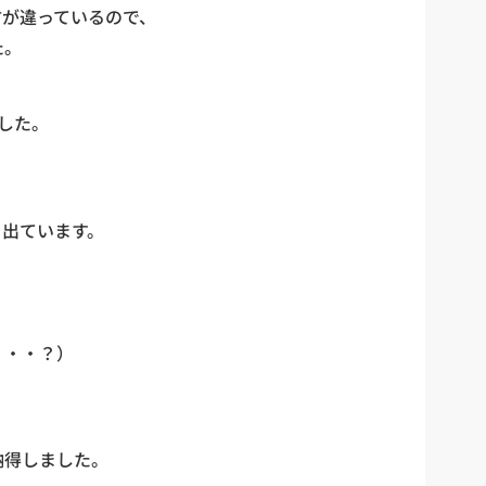
方が違っているので、
た。
した。
く出ています。
・・・？）
納得しました。