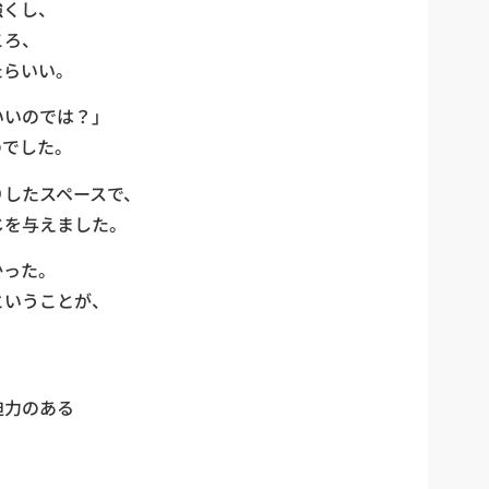
強くし、
ころ、
たらいい。
いいのでは？」
のでした。
りしたスペースで、
じを与えました。
かった。
ということが、
迫力のある